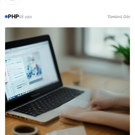
PHP
68 yazı
Tümünü Gör