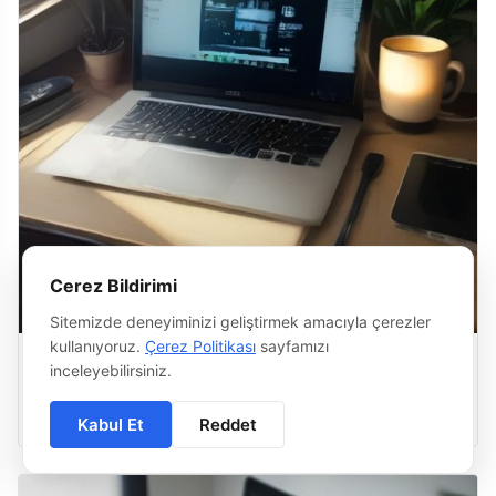
Cerez Bildirimi
Sitemizde deneyiminizi geliştirmek amacıyla çerezler
kullanıyoruz.
Çerez Politikası
sayfamızı
Html & Css İle Özelleştirilebilir Bir Kategori
inceleyebilirsiniz.
Filtreleme Arayüzü Nasıl Yapılır?
08 Ağustos 2026
·
6 dk
Kabul Et
Reddet