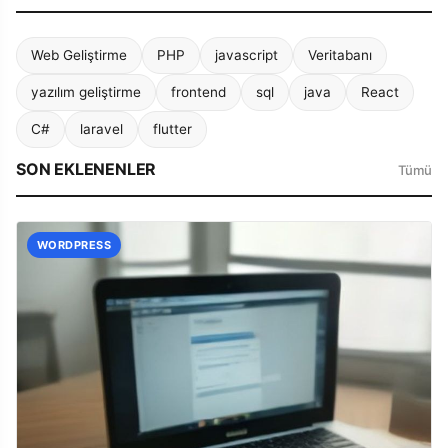
Web Geliştirme
PHP
javascript
Veritabanı
yazılım geliştirme
frontend
sql
java
React
C#
laravel
flutter
SON EKLENENLER
Tümü
WORDPRESS