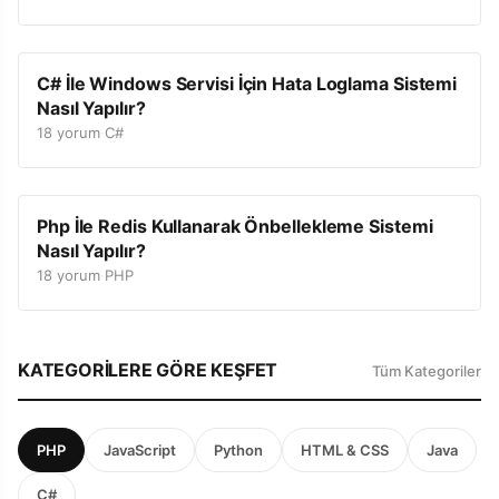
C# İle Windows Servisi İçin Hata Loglama Sistemi
Nasıl Yapılır?
18 yorum
·
C#
Php İle Redis Kullanarak Önbellekleme Sistemi
Nasıl Yapılır?
18 yorum
·
PHP
KATEGORILERE GÖRE KEŞFET
Tüm Kategoriler
PHP
JavaScript
Python
HTML & CSS
Java
C#