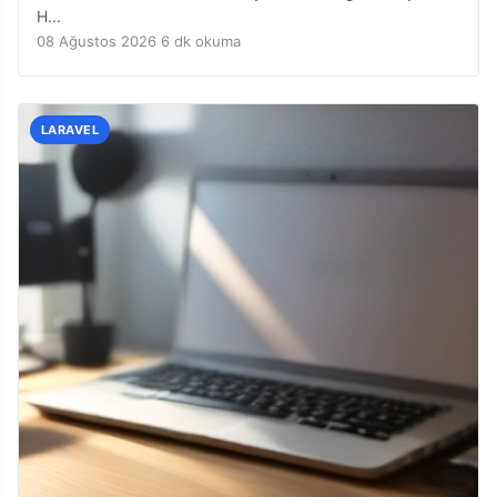
H...
08 Ağustos 2026
·
6 dk okuma
LARAVEL